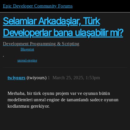
Epic Developer Community Forums
Selamlar Arkadaşlar, Türk
Developerlar bana ulaşabilir mi?
Development
Programming & Scripting
Blueprint
,
unreal-engine
twiyours
(twiyours)
1
March 25, 2025, 1:53pm
Merhaba, bir türk oyunu projem var ve oyunun bütün
modellemleri unreal engine de tamamlandı sadece oyunun
kodlanması gerekiyor.