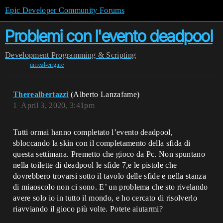
Epic Developer Community Forums
Problemi con l'evento deadpool
Development
Programming & Scripting
unreal-engine
Therealbertazzi
(Alberto Lanzafame)
1
April 3, 2020, 3:41pm
Tutti ormai hanno completato l’evento deadpool,
sbloccando la skin con il completamento della sfida di
questa settimana. Premetto che gioco da Pc. Non spuntano
nella toilette di deadpool le sfide 7,e le pistole che
dovrebbero trovarsi sotto il tavolo delle sfide e nella stanza
di miaoscolo non ci sono. E’ un problema che sto rivelando
avere solo io in tutto il mondo, e ho cercato di risolverlo
riavviando il gioco più volte. Potete aiutarmi?