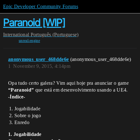
Epic Developer Community Forums
Paranoid [WIP]
International
Português (Portuguese)
unreal-engine
anonymous_user_468dde6e
(anonymous_user_468dde6e)
1
November 9, 2015, 4:14pm
Opa tudo certo galera? Vim aqui hoje pra anunciar o game
“Paranoid”
que está em desenvolvimento usando a UE4.
-Índice-
Jogabilidade
Sobre o jogo
Enredo
1. Jogabilidade