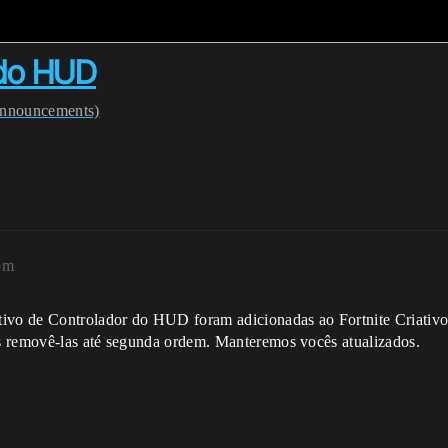
 do HUD
nnouncements)
pm
tivo de Controlador do HUD foram adicionadas ao Fortnite Criativ
s removê-las até segunda ordem. Manteremos vocês atualizados.