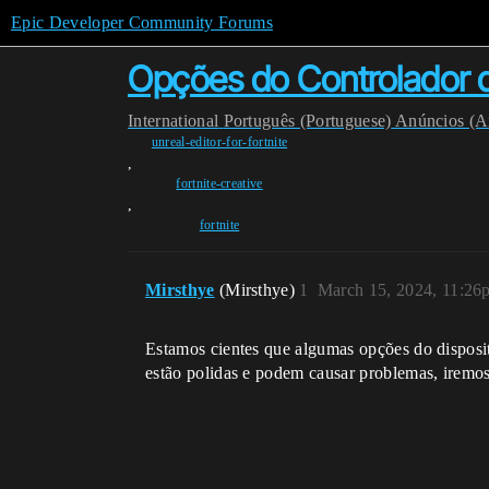
Epic Developer Community Forums
Opções do Controlador
International
Português (Portuguese)
Anúncios (A
unreal-editor-for-fortnite
,
fortnite-creative
,
fortnite
Mirsthye
(Mirsthye)
1
March 15, 2024, 11:26
Estamos cientes que algumas opções do disposi
estão polidas e podem causar problemas, iremo