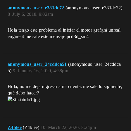
anonymous_user_e381dc72
(anonymous_user_e381dc72)
8
July 6, 2018, 9:02am
Hola tengo este problema al iniciar el motor grafgrá unreal
engine 4 me sale este mensaje pcd3d_sm4
anonymous_user_24cddca51
(anonymous_user_24cddca
5)
9
January 16, 2020, 4:58pm
Hola, no me deja ingresar a mi cuenta, me sale lo siguiente,
qué debo hacer?
Z4blee
(Z4blee)
10
March 22, 2020, 8:24pm