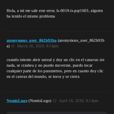
Hola, a mi me sale este error, ls-0019-is-pqr1603, alguien
ha tenido el mismo problema
anonymous_user_862b93ba
(anonymous_user_862b93b
a)
11
March 26, 2020, 9:14pm
cuando intento abrir unreal y doy un clic en el canavas sin
nada, se crashea y no puedo moverme, puedo tocar
cualquier parte de los parametros, pero en cuanto doy clic
en el canvas del mundo, se trava y se cierra
NomisLugo
(NomisLugo)
12
April 18, 2020, 9:14pm