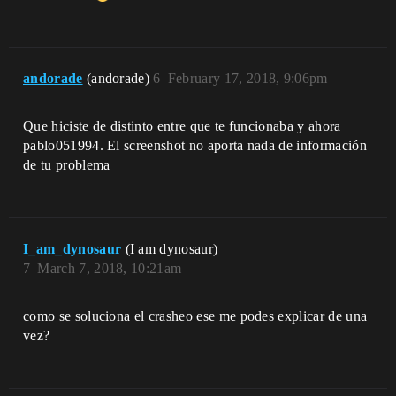
andorade
(andorade)
6
February 17, 2018, 9:06pm
Que hiciste de distinto entre que te funcionaba y ahora
pablo051994. El screenshot no aporta nada de información
de tu problema
I_am_dynosaur
(I am dynosaur)
7
March 7, 2018, 10:21am
como se soluciona el crasheo ese me podes explicar de una
vez?