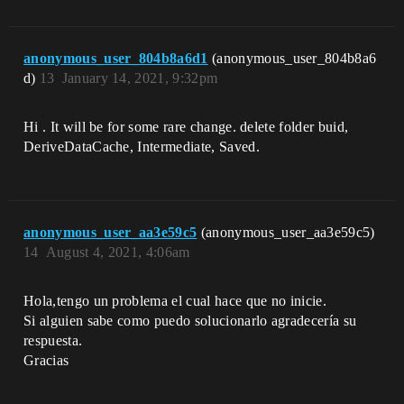
anonymous_user_804b8a6d1
(anonymous_user_804b8a6
d)
13
January 14, 2021, 9:32pm
Hi . It will be for some rare change. delete folder buid,
DeriveDataCache, Intermediate, Saved.
anonymous_user_aa3e59c5
(anonymous_user_aa3e59c5)
14
August 4, 2021, 4:06am
Hola,tengo un problema el cual hace que no inicie.
Si alguien sabe como puedo solucionarlo agradecería su
respuesta.
Gracias