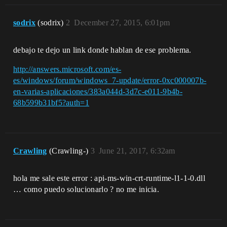
sodrix
(sodrix)
2
December 27, 2015, 6:01pm
debajo te dejo un link donde hablan de ese problema.
http://answers.microsoft.com/es-
es/windows/forum/windows_7-update/error-0xc000007b-
en-varias-aplicaciones/383a044d-3d7c-e011-9b4b-
68b599b31bf5?auth=1
Crawling
(Crawling-)
3
June 21, 2017, 6:32am
hola me sale este error : api-ms-win-crt-runtime-l1-1-0.dll
… como puedo solucionarlo ? no me inicia.