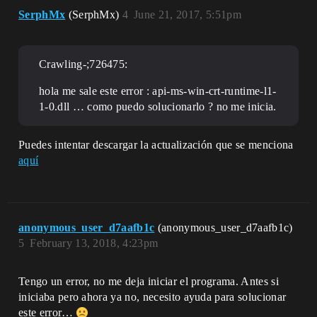
SerphMx
(SerphMx)
4
June 21, 2017, 5:51pm
Crawling-;726475:
hola me sale este error : api-ms-win-crt-runtime-l1-
1-0.dll … como puedo solucionarlo ? no me inicia.
Puedes intentar descargar la actualización que se menciona
aquí
anonymous_user_d7aafb1c
(anonymous_user_d7aafb1c)
5
February 13, 2018, 4:23pm
Tengo un error, no me deja iniciar el programa. Antes si
iniciaba pero ahora ya no, necesito ayuda para solucionar
este error…