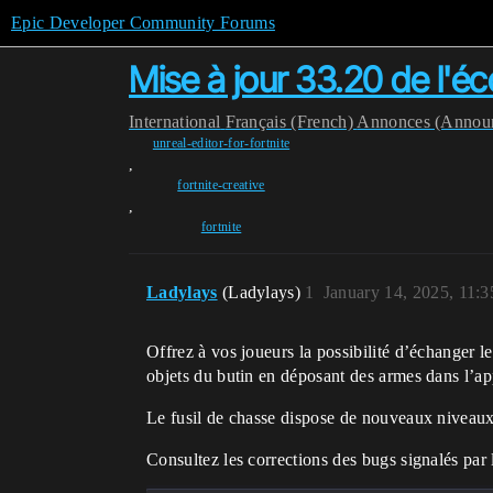
Epic Developer Community Forums
Mise à jour 33.20 de l'é
International
Français (French)
Annonces (Annou
unreal-editor-for-fortnite
,
fortnite-creative
,
fortnite
Ladylays
(Ladylays)
1
January 14, 2025, 11:
Offrez à vos joueurs la possibilité d’échanger l
objets du butin en déposant des armes dans l’appa
Le fusil de chasse dispose de nouveaux niveaux 
Consultez les corrections des bugs signalés par