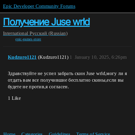
Epic Developer Community Forums
Получение Juse wrld
International
Pусский (Russian)
epic-games-store
Kudzuro1121
(Kudzuro1121)
1
January 10, 2025, 6:26pm
Здравствуйте не успел забрать скин Juse wrld,могу ли я
отдать вам все получившие бесплатно скины,если вы
будете не против,я согласен.
1 Like
Home
Categories
Guidelines
Terms of Service