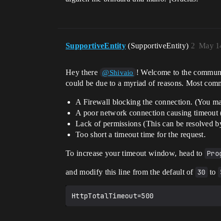
SupportiveEntity
(SupportiveEntity)
2
May 14
Hey there
! Welcome to the commun
@Shivaio
could be due to a myriad of reasons. Most comm
A Firewall blocking the connection. (You may
A poor network connection causing timeout (
Lack of permissions (This can be resolved by
Too short a timeout time for the request.
To increase your timeout window, head to
Pro
and modify this line from the default of
30
to