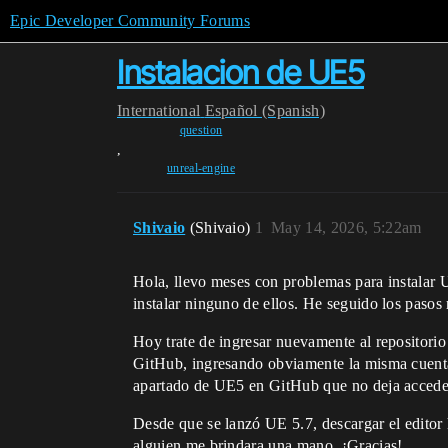
Epic Developer Community Forums
Instalacion de UE5
International
Español (Spanish)
question
,
unreal-engine
Shivaio
(Shivaio)
1
May 14, 2026, 5:22am
Hola, llevo meses con problemas para instalar 
instalar ninguno de ellos. He seguido los pasos
Hoy trate de ingresar nuevamente al repositor
GitHub, ingresando obviamente la misma cuenta
apartado de UE5 en GitHub que no deja acceder 
Desde que se lanzó UE 5.7, descargar el editor 
alguien me brindara una mano. ¡Gracias!