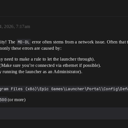
, 2026, 7:17am
ity! The
MD-DL
error often stems from a network issue. Often that 
only these errors are caused by:
 need to make a rule to let the launcher through).
Make sure you’re connected via ethernet if possible).
 running the launcher as an Administrator).
gram Files (x86)\Epic Games\Launcher\Portal\Config\Def
500
(or more)