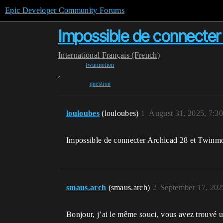
Epic Developer Community Forums
Impossible de connecter A
International
Français (French)
twinmotion
,
question
louloubes
(louloubes)
1
August 31, 2025, 7:3
Impossible de connecter Archicad 28 et Twinmot
smaus.arch
(smaus.arch)
2
September 17, 202
Bonjour, j’ai le même souci, vous avez trouvé u