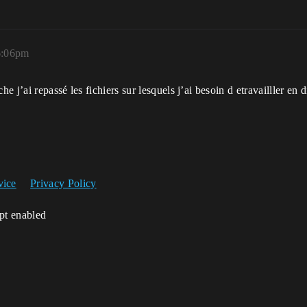
6:06pm
j’ai repassé les fichiers sur lesquels j’ai besoin d etravailller en 
vice
Privacy Policy
ipt enabled