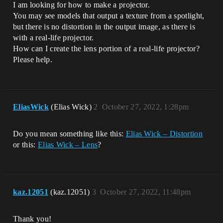
I am looking for how to make a projector.
You may see models that output a texture from a spotlight,
but there is no distortion in the output image, as there is
with a real-life projector.
How can I create the lens portion of a real-life projector?
Please help.
EliasWick
(Elias Wick)
2
October 27, 2022, 1:28pm
Do you mean something like this:
Elias Wick – Distortion
or this:
Elias Wick – Lens
?
kaz.12051
(kaz.12051)
3
October 27, 2022, 11:48pm
Thank you!