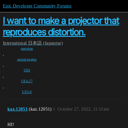
Epic Developer Community Forums
I want to make a projector that
reproduces distortion.
International
日本語 (Japanese)
question
,
unreal-engine
,
UE4
,
UE4-27
,
UE5-0
kaz.12051
(kaz.12051)
1
October 27, 2022, 11:11am
HI!