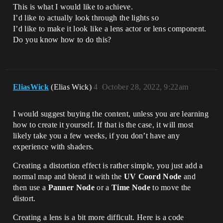
This is what I would like to achieve.
I’d like to actually look through the lights so
I’d like to make it look like a lens actor or lens component.
Do you know how to do this?
EliasWick
(Elias Wick)
4
October 28, 2022, 9:22am
I would suggest buying the content, unless you are learning
how to create it yourself. If that is the case, it will most
likely take you a few weeks, if you don’t have any
experience with shaders.
Creating a distortion effect is rather simple, you just add a
normal map and blend it with the
UV Coord Node
and
then use a
Panner Node
or a
Time Node
to move the
distort.
Creating a lens is a bit more difficult. Here is a code