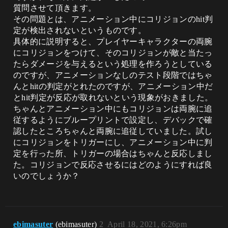
質問させて頂きます。
その問題とは、アニメーション中にコリジョンのhit判
定が検出されないというものです。
具体的に説明すると、プレイヤーキャラクターの両腕
にコリジョンをつけて、そのコリジョンが敵と当たっ
たらダメージを与えるという処理を作ろうとしている
のですが、アニメーションなしのテスト段階ではちゃ
んとhitの判定がとれたのですが、アニメーション中だ
とhit判定が反応が取れないという現象がおきました。
ちゃんとアニメーション中にもコリジョンは両腕に追
従するようにブループリントで設定し、デバックで確
認したところちゃんと両腕に追従していました。試し
にコリジョンをトリガーにし、アニメーション中に判
定を行った所、トリガーの場合はちゃんと反応しまし
た。コリジョンで反応させるにはどのようにすれば良
いのでしょうか？
ebimasuter
(ebimasuter)
2
April 18, 2021, 6:26pm