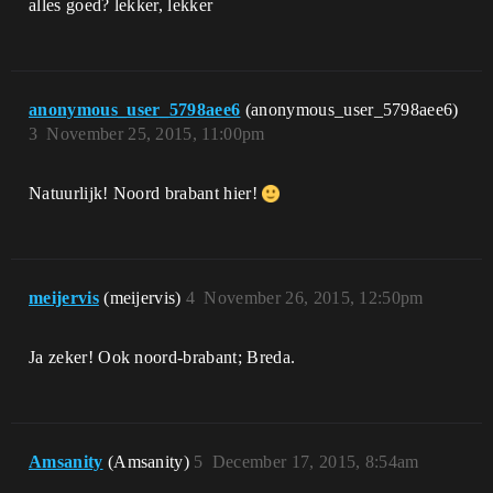
alles goed? lekker, lekker
anonymous_user_5798aee6
(anonymous_user_5798aee6)
3
November 25, 2015, 11:00pm
Natuurlijk! Noord brabant hier!
meijervis
(meijervis)
4
November 26, 2015, 12:50pm
Ja zeker! Ook noord-brabant; Breda.
Amsanity
(Amsanity)
5
December 17, 2015, 8:54am