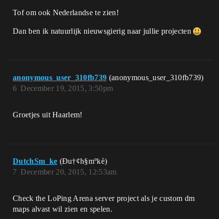
Tof om ook Nederlandse te zien!
Dan ben ik natuurlijk nieuwsgierig naar jullie projecten
anonymous_user_310fb739
(anonymous_user_310fb739)
6
December 19, 2015, 3:50pm
Groetjes uit Haarlem!
DutchSm_ke
(Ðu†¢h§mºkè)
7
December 20, 2015, 12:53am
Check the LoPing Arena server project als je custom dm
maps alvast wil zien en spelen.