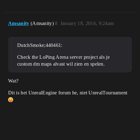
Amsanity
(Amsanity)
8
January 18, 2016, 9:24am
DutchSmoke;440461:
Check the LoPing Arena server project als je
custom dm maps alvast wil zien en spelen.
Wat?
Dit is het UnrealEngine forum he, niet UnrealTournament