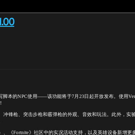
.00
为可编写脚本的NPC使用——该功能将于7月23日起开放发布。使用
！
、冲锋枪、突击步枪和霰弹枪的外观、音效和玩法。此外，实
。
、《Fortnite》社区中的实况活动支持，以及英雄设备新增