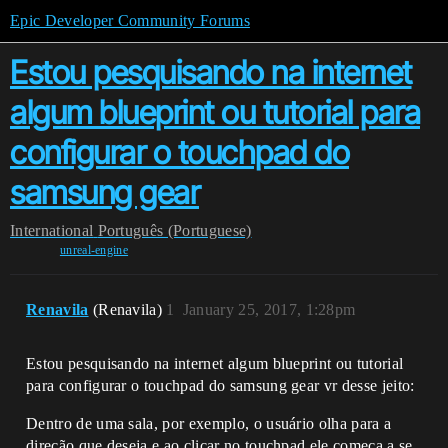
Epic Developer Community Forums
Estou pesquisando na internet
algum blueprint ou tutorial para
configurar o touchpad do
samsung gear
International
Português (Portuguese)
unreal-engine
Renavila
(Renavila)
1
January 25, 2017, 1:28pm
Estou pesquisando na internet algum blueprint ou tutorial
para configurar o touchpad do samsung gear vr desse jeito:
Dentro de uma sala, por exemplo, o usuário olha para a
direção que deseja e ao clicar no touchpad ele começa a se