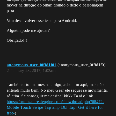
mover na direção do olhar, tirando o dedo o personagem
para.
Vou desenvolver esse teste para Android.
Alguém pode me ajudar?
Obrigado!!!
anonymous_user_0fffd1f01
(anonymous_user_0fffd1f0)
2
January 28, 2017, 1:02am
Também estou na mesma amigo, achei um aqui, mas não
entendi muito bem. No meu Gear ele sequer se movimenta,
só atira. Se conseguir me ensina! kkkk Ta aí o link
https://forums.unrealengine.com/showthread.php?68472-
Mobile-Touch-Swipe-Tap-amp-Dbl-Tap!-Get-it-here-for-
free-
)