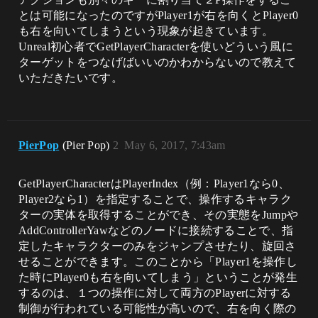
とは可能になったのですがPlayer1が右を向くとPlayer0
も右を向いてしまうという現象が起きています。
Unreal初心者でGetPlayerCharacterを使いどういう風に
ターゲットをつなげばいいのかわからないので教えて
いただきたいです。
PierPop
(Pier Pop)
2
May 6, 2017, 7:43am
GetPlayerCharacterはPlayerIndex（例：Player1なら0、
Player2なら1）を指定することで、操作するキャラク
ターの実体を取得することができ、その実態をJumpや
AddControllerYawなどのノードに接続することで、指
定したキャラクターのみをジャンプさせたり、旋回さ
せることができます。このことから「Player1を操作し
た時にPlayer0も右を向いてしまう」ということが発生
するのは、１つの操作に対して両方のPlayerに対する
制御が行われている可能性が高いので、右を向く際の