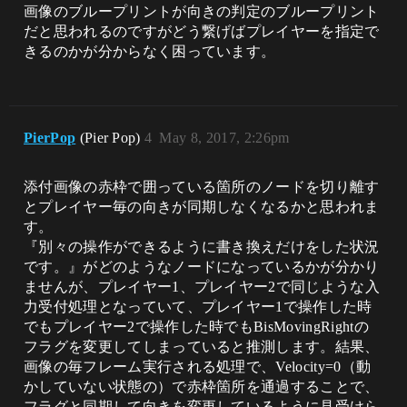
画像のブループリントが向きの判定のブループリント
だと思われるのですがどう繋げばプレイヤーを指定で
きるのかが分からなく困っています。
PierPop
(Pier Pop)
4
May 8, 2017, 2:26pm
添付画像の赤枠で囲っている箇所のノードを切り離す
とプレイヤー毎の向きが同期しなくなるかと思われま
す。
『別々の操作ができるように書き換えだけをした状況
です。』がどのようなノードになっているかが分かり
ませんが、プレイヤー1、プレイヤー2で同じような入
力受付処理となっていて、プレイヤー1で操作した時
でもプレイヤー2で操作した時でもBisMovingRightの
フラグを変更してしまっていると推測します。結果、
画像の毎フレーム実行される処理で、Velocity=0（動
かしていない状態の）で赤枠箇所を通過することで、
フラグと同期して向きを変更しているように見受けら