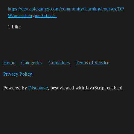
https://dev.epicgames.com/community/learning/courses/DP
W/unreal-engine-6d2c7c
1 Like
Home
Categories
Guidelines
Terms of Service
Privacy Policy
Powered by
Discourse
, best viewed with JavaScript enabled