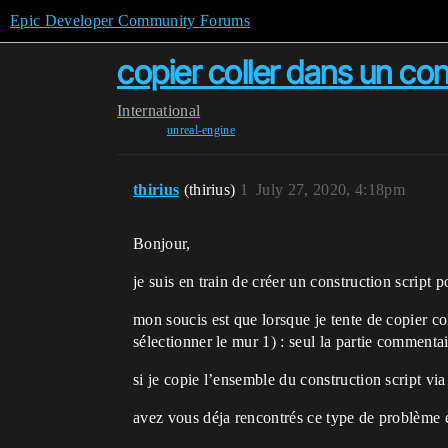
Epic Developer Community Forums
copier coller dans un con
International
unreal-engine
thirius
(thirius)
1
July 27, 2020, 4:18pm
Bonjour,
je suis en train de créer un construction script
mon soucis est que lorsque je tente de copier co
sélectionner le mur 1) : seul la partie comment
si je copie l’ensemble du construction script via
avez vous déja rencontrés ce type de problème 