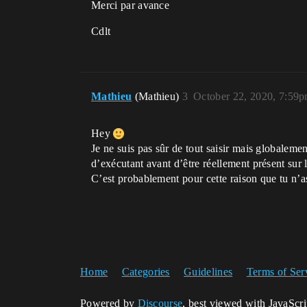
Merci par avance
Cdlt
Mathieu
(Mathieu)
3
October 22, 2020, 7:59
Hey
Je ne suis pas sûr de tout saisir mais globalement
d’exécutant avant d’être réellement présent sur l
C’est probablement pour cette raison que tu n’as
Home
Categories
Guidelines
Terms of Ser
Powered by
Discourse
, best viewed with JavaScr