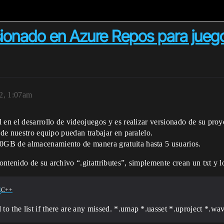
sionado en Azure Repos para jueg
22, 1:07am
l en el desarrollo de videojuegos y es realizar versionado de su pr
 de nuestro equipo puedan trabajar en paralelo.
0GB de almacenamiento de manera gratuita hasta 5 usuarios.
ntenido de su archivo “.gitattributes”, simplemente crean un txt y l
4
C++
 to the list if there are any missed. *.umap *.uasset *.uproject *.wa