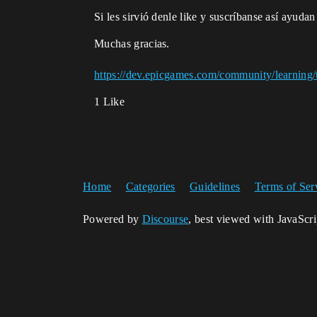
Si les sirvió denle like y suscríbanse así ayudan
Muchas gracias.
https://dev.epicgames.com/community/learning/
1 Like
Home
Categories
Guidelines
Terms of Ser
Powered by
Discourse
, best viewed with JavaScr