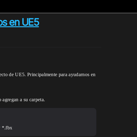
os en UE5
oyecto de UE5. Principalmente para ayudarnos en
o agregan a su carpeta.
v *.fbx