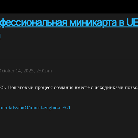
офессиональная миникарта в UE5
а
October 14, 2025, 2:01pm
5. Пошаговый процесс создания вместе с исходниками позв
tutorials/abnO/unreal-engine-ue5-1