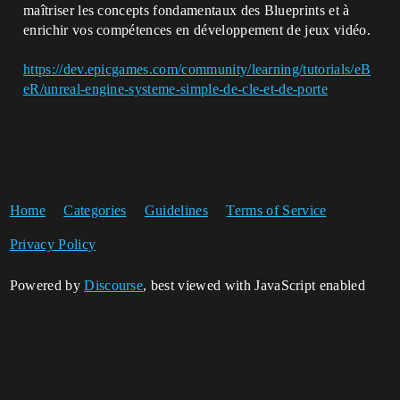
maîtriser les concepts fondamentaux des Blueprints et à
enrichir vos compétences en développement de jeux vidéo.
https://dev.epicgames.com/community/learning/tutorials/eB
eR/unreal-engine-systeme-simple-de-cle-et-de-porte
Home
Categories
Guidelines
Terms of Service
Privacy Policy
Powered by
Discourse
, best viewed with JavaScript enabled