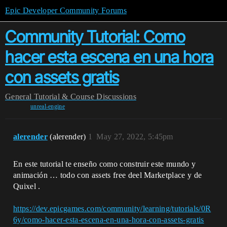
Epic Developer Community Forums
Community Tutorial: Como
hacer esta escena en una hora
con assets gratis
General
Tutorial & Course Discussions
unreal-engine
alerender
(alerender)
1
May 27, 2022, 5:45pm
En este tutorial te enseño como construir este mundo y
animación … todo con assets free deel Marketplace y de
Quixel .
https://dev.epicgames.com/community/learning/tutorials/0R
6y/como-hacer-esta-escena-en-una-hora-con-assets-gratis