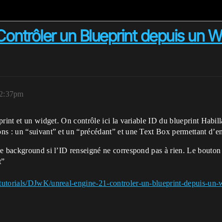
Contrôler un Blueprint depuis un W
 2:37pm
rint et un widget. On contrôle ici la variable ID du blueprint Habil
s : un “suivant” et un “précédant” et une Text Box permettant d’en
de background si l’ID renseigné ne correspond pas à rien. Le bouton
t”
tutorials/DJwK/unreal-engine-21-controler-un-blueprint-depuis-un-