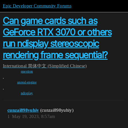
Epic Developer Community Forums
Can game cards such as
GeForce RTX 3070 or others
run ndisplay stereoscopic
rendering frame sequential?
International
简体中文 (Simplified Chinese)
question
,
unreal-engine
,
ndisplay
cunzai898yuhiy
(cunzai898yuhiy)
1
May 19, 2023, 8:57am