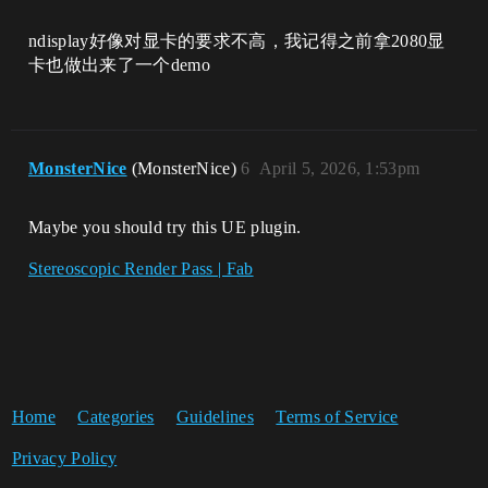
ndisplay好像对显卡的要求不高，我记得之前拿2080显
卡也做出来了一个demo
MonsterNice
(MonsterNice)
6
April 5, 2026, 1:53pm
Maybe you should try this UE plugin.
Stereoscopic Render Pass | Fab
Home
Categories
Guidelines
Terms of Service
Privacy Policy