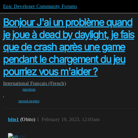
Epic Developer Community Forums
Bonjour J'ai un problème quand
je joue à dead by daylight, je fais
que de crash après une game
pendant le chargement du jeu
pourriez vous m'aider ?
International
Français (French)
question
,
unreal-engine
bito1
(Όbito)
1
February 19, 2023, 12:03am