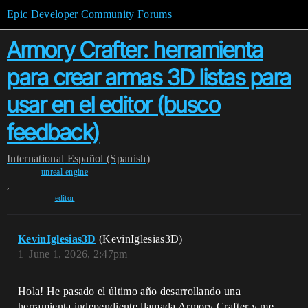
Epic Developer Community Forums
Armory Crafter: herramienta
para crear armas 3D listas para
usar en el editor (busco
feedback)
International
Español (Spanish)
unreal-engine
,
editor
KevinIglesias3D
(KevinIglesias3D)
1
June 1, 2026, 2:47pm
Hola! He pasado el último año desarrollando una
herramienta independiente llamada Armory Crafter y me