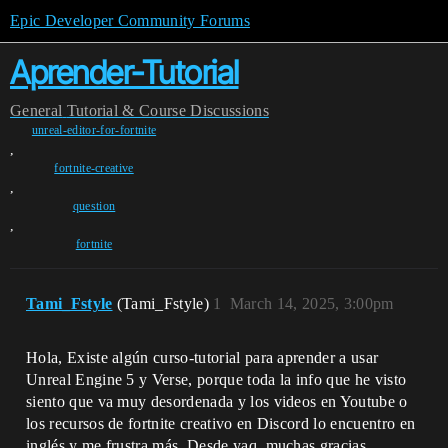
Epic Developer Community Forums
Aprender-Tutorial
General
Tutorial & Course Discussions
unreal-editor-for-fortnite
,
fortnite-creative
,
question
,
fortnite
Tami_Fstyle
(Tami_Fstyle)
1
March 14, 2025, 3:00pm
Hola, Existe algún curso-tutorial para aprender a usar
Unreal Engine 5 y Verse, porque toda la info que he visto
siento que va muy desordenada y los videos en Youtube o
los recursos de fortnite creativo en Discord lo encuentro en
inglés y me frustra más. Desde yaq, muchas gracias.