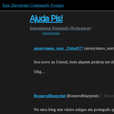
Epic Developer Community Forums
Ajuda Pls!
International
Português (Portuguese)
unreal-engine
anonymous_user_25dee977
(anonymous_use
Sou novo na Unreal, bem alquem poderia me diz
Obg…
RomeroBlueprint
(RomeroBlueprint)
2
Decem
No meu blog tem vários artigos em português q