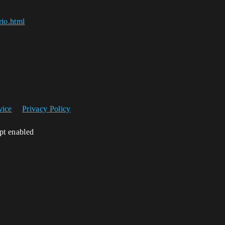
rio.html
vice
Privacy Policy
ipt enabled