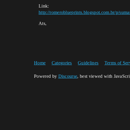
Link:
http://romeroblueprints.blogspot.com.br/p/suma
Ats,
Home
Categories
Guidelines
Terms of Ser
Powered by
Discourse
, best viewed with JavaScr