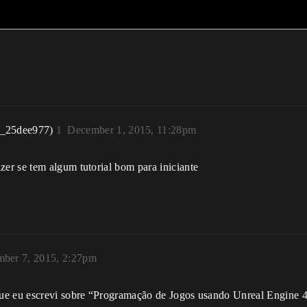
r_25dee977)
1
December 1, 2015, 11:28pm
er se tem algum tutorial bom para iniciante
ber 7, 2015, 2:27pm
ue eu escrevi sobre “Programação de Jogos usando Unreal Engine 4