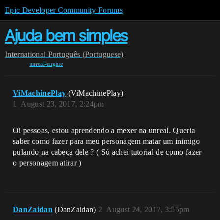
Epic Developer Community Forums
Ajuda bem simples
International
Português (Portuguese)
unreal-engine
ViMachinePlay
(ViMachinePlay)
1
August 23, 2017, 2:24pm
Oi pessoas, estou aprendendo a mexer na unreal. Queria
saber como fazer para meu personagem matar um inimigo
pulando na cabeça dele ? ( Só achei tutorial de como fazer
o personagem atirar )
DanZaidan
(DanZaidan)
2
August 24, 2017, 3:55pm