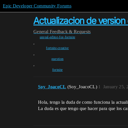
Epic Developer Community Forums
Actualizacion de version 
General
Feedback & Requests
unreal-editor-for-fortnite
,
fortnite-creative
,
question
,
fortnite
Soy_JoacoCL
(Soy_JoacoCL)
1
January 25, 
Hola, tengo la duda de como funciona la actuali
La duda es que tengo que hacer para que los cam