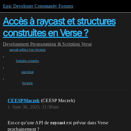
Epic Developer Community Forums
Accès à raycast et structures
construites en Verse ?
Development
Programming & Scripting
Verse
unreal-editor-for-fortnite
,
fortnite-creative
,
question
,
fortnite
CEESPMaczek
(CEESP Maczek)
1
June 30, 2025, 11:38am
Est-ce qu’une API de
raycast
est prévue dans Verse
prochainement ?