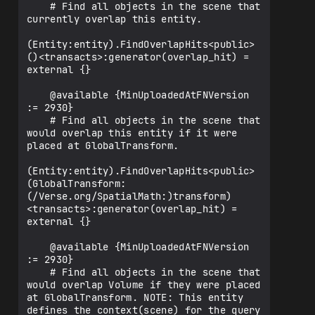
    # Find all objects in the scene that 
currently overlap this entity.

(Entity:entity).FindOverlapHits<public>
()<transacts>:generator(overlap_hit) = 
external {}

    @available {MinUploadedAtFNVersion 
:= 2930}

    # Find all objects in the scene that 
would overlap this entity if it were 
placed at GlobalTransform.

(Entity:entity).FindOverlapHits<public>
(GlobalTransform:
(/Verse.org/SpatialMath:)transform)
<transacts>:generator(overlap_hit) = 
external {}

    @available {MinUploadedAtFNVersion 
:= 2930}

    # Find all objects in the scene that 
would overlap Volume if they were placed 
at GlobalTransform. NOTE: This entity 
defines the context(scene) for the query 