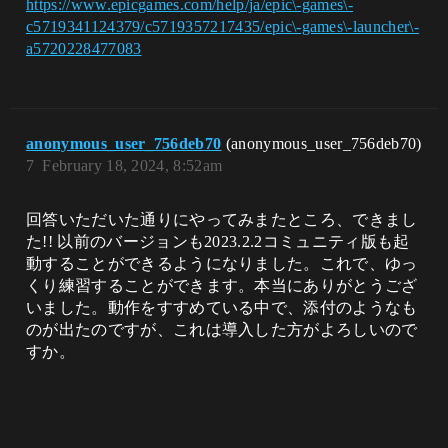
https://www.epicgames.com/help/ja/epic\-games\-
c5719341124379/c5719357217435/epic\-games\-launcher\-
a5720228477083
anonymous_user_756deb70
(anonymous_user_756deb70)
7
February 18, 2024, 8:52am
回答いただいた通りにやってみまたところ、できまし
た!! 以前のバージョンも2023.2.2コミュニティ版も起
動することができるようになりました。これで、ゆっ
くり練習することができます。本当にありがとうござ
いました。動作をすすめている中で、添付のようなも
のが出たのですが、これは導入した方がよろしいので
すか。