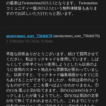
の最新はTwinmoiton2023.2.1となります。 Twinmoiton
コミュニティー版2023.2.1という無料体験版もありま
すのでお試しいただけたらと思います。
anonymous_user_756deb70
(anonymous_user_756deb70)
3
February 10, 2024, 9:16am
早急な回答ありがとうございます。続けて質問させて
ください。私はリックキャドを使用しています。しば
らくして (1年半ぐらい) 使用しようとしたら以前のよ
うに使用のスタート地点から雰囲気が変わっていまし
た。以前ですと、リックキャド編集画面からすぐに立
ちあげることができていましたが、今回は添付のよう
なものがでて、どこを選べばよいかわかりません。①
の(1)を選ぶと➁が出てきます。➁の(1)(2)(4)(5)をクリ
ックしましたが違うようでした。➁の(3)は英語の文章
が出て怖くてさわれませんでした。これまでにリック
の方でバージョンアップのタイミングがありました