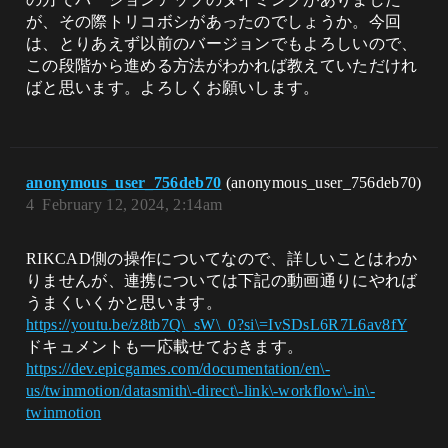
が、その際トリコボシがあったのでしょうか。今回
は、とりあえず以前のバージョンでもよろしいので、
この段階から進める方法がわかれば教えていただけれ
ばと思います。よろしくお願いします。
anonymous_user_756deb70
(anonymous_user_756deb70)
4
February 12, 2024, 2:14am
RIKCAD側の操作についてなので、詳しいことはわか
りませんが、連携については下記の動画通りにやれば
うまくいくかと思います。
https://youtu.be/z8tb7Q\_sW\_0?si\=IvSDsL6R7L6av8fY
ドキュメントも一応載せておきます。
https://dev.epicgames.com/documentation/en\-
us/twinmotion/datasmith\-direct\-link\-workflow\-in\-
twinmotion