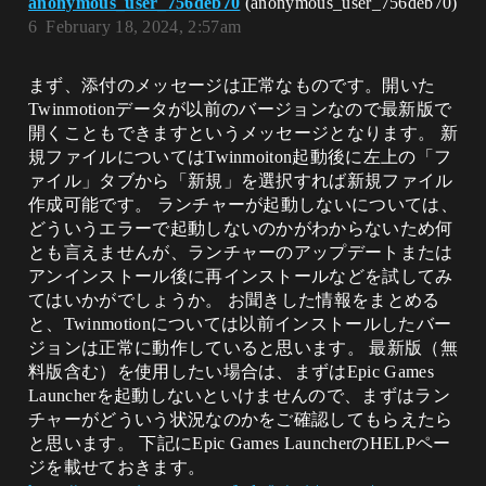
anonymous_user_756deb70
(anonymous_user_756deb70)
6
February 18, 2024, 2:57am
まず、添付のメッセージは正常なものです。開いた
Twinmotionデータが以前のバージョンなので最新版で
開くこともできますというメッセージとなります。 新
規ファイルについてはTwinmoiton起動後に左上の「フ
ァイル」タブから「新規」を選択すれば新規ファイル
作成可能です。 ランチャーが起動しないについては、
どういうエラーで起動しないのかがわからないため何
とも言えませんが、ランチャーのアップデートまたは
アンインストール後に再インストールなどを試してみ
てはいかがでしょうか。 お聞きした情報をまとめる
と、Twinmotionについては以前インストールしたバー
ジョンは正常に動作していると思います。 最新版（無
料版含む）を使用したい場合は、まずはEpic Games
Launcherを起動しないといけませんので、まずはラン
チャーがどういう状況なのかをご確認してもらえたら
と思います。 下記にEpic Games LauncherのHELPペー
ジを載せておきます。